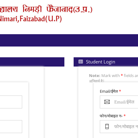
Student Login
Note:
Mark with
*
fields 
अनिवार्य है|
Email/ईमेल
*
फोन/मोबाइल न॰
*