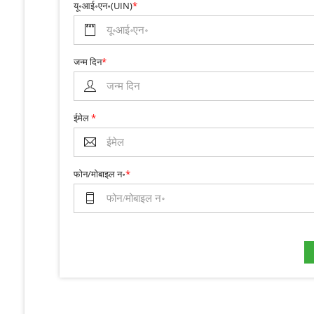
यू॰आई॰एन॰(UIN)
*
जन्म दिन
*
ईमेल
*
फोन/मोबाइल न॰
*