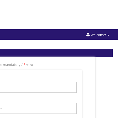
Welcome:
are mandatory /
*
फ़ील्ड